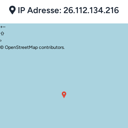
IP Adresse: 26.112.134.216
+
–
⇧
›
©
OpenStreetMap
contributors.