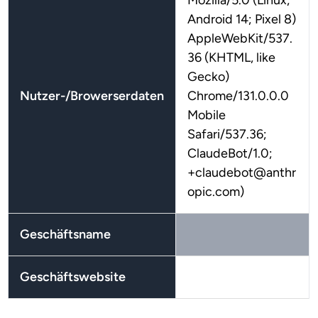
Mozilla/5.0 (Linux;
Android 14; Pixel 8)
AppleWebKit/537.
36 (KHTML, like
Gecko)
Nutzer-/Browerserdaten
Chrome/131.0.0.0
Mobile
Safari/537.36;
ClaudeBot/1.0;
+claudebot@anthr
opic.com)
Geschäftsname
Geschäftswebsite