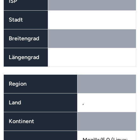
ISP
Stadt
Breitengrad
Längengrad
Region
Land
,
Kontinent