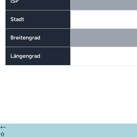
ISP
Stadt
Breitengrad
Längengrad
+
–
⇧