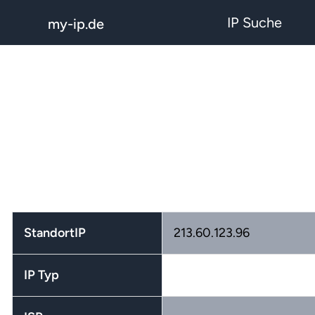
IP Suche
my-ip.de
StandortIP
213.60.123.96
IP Typ