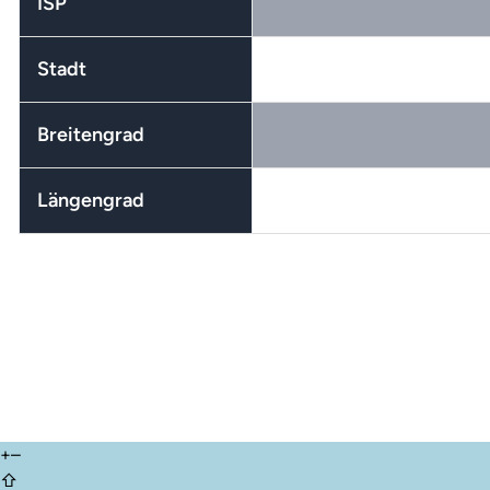
ISP
Stadt
Breitengrad
Längengrad
+
–
⇧