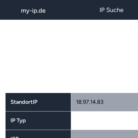
IP Suche
my-ip.de
StandortIP
18.97.14.83
IP Typ