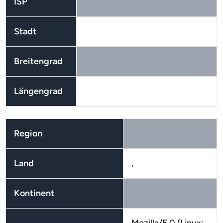
ISP
Stadt
Breitengrad
Längengrad
Region
Land
,
Kontinent