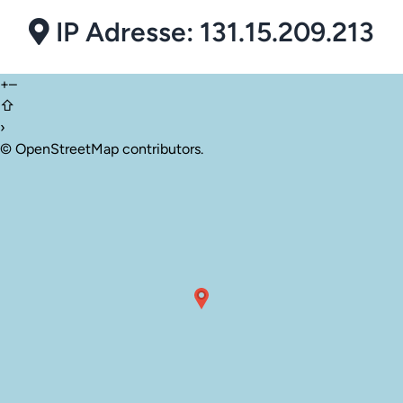
IP Adresse: 131.15.209.213
+
–
⇧
›
©
OpenStreetMap
contributors.