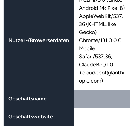
Mozilla/5.0 (Linux;
Android 14; Pixel 8)
AppleWebKit/537.
36 (KHTML, like
Gecko)
Nutzer-/Browerserdaten
Chrome/131.0.0.0
Mobile
Safari/537.36;
ClaudeBot/1.0;
+claudebot@anthr
opic.com)
Geschäftsname
Geschäftswebsite