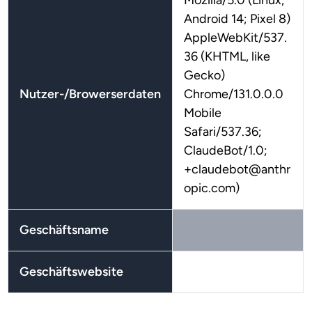
Mozilla/5.0 (Linux;
Android 14; Pixel 8)
AppleWebKit/537.
36 (KHTML, like
Gecko)
Nutzer-/Browerserdaten
Chrome/131.0.0.0
Mobile
Safari/537.36;
ClaudeBot/1.0;
+claudebot@anthr
opic.com)
Geschäftsname
Geschäftswebsite