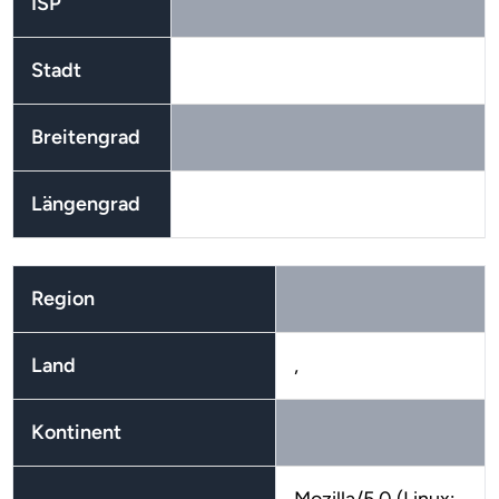
ISP
Stadt
Breitengrad
Längengrad
Region
Land
,
Kontinent