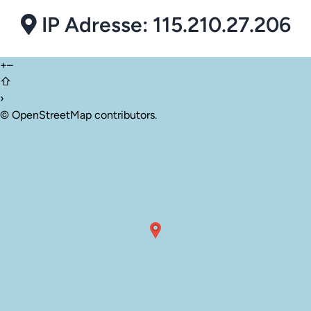
IP Adresse: 115.210.27.206
+
–
⇧
›
©
OpenStreetMap
contributors.