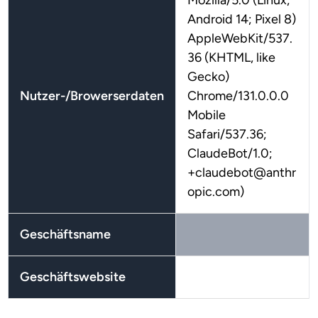
Mozilla/5.0 (Linux;
Android 14; Pixel 8)
AppleWebKit/537.
36 (KHTML, like
Gecko)
Nutzer-/Browerserdaten
Chrome/131.0.0.0
Mobile
Safari/537.36;
ClaudeBot/1.0;
+claudebot@anthr
opic.com)
Geschäftsname
Geschäftswebsite