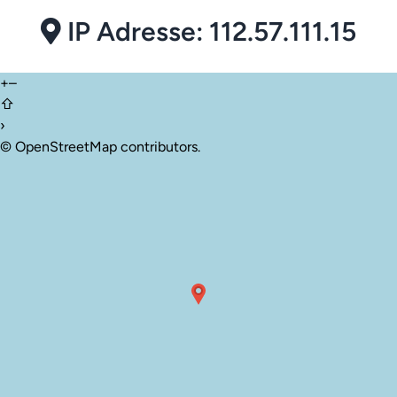
IP Adresse: 112.57.111.15
+
–
⇧
›
©
OpenStreetMap
contributors.