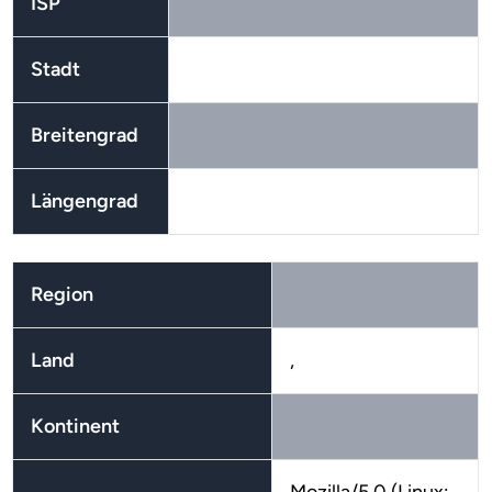
ISP
Stadt
Breitengrad
Längengrad
Region
Land
,
Kontinent